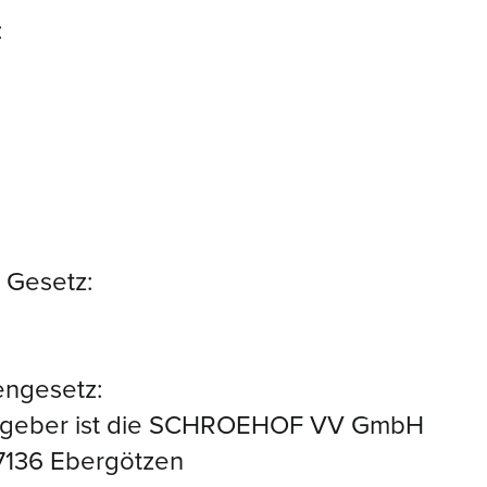
:
Gesetz:
engesetz:
sgeber ist die SCHROEHOF VV GmbH
37136 Ebergötzen